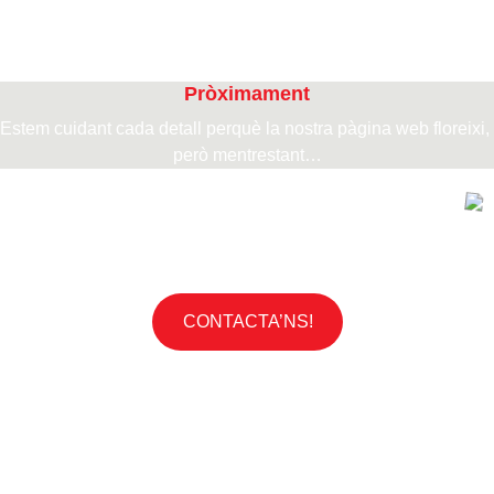
Pròximament
Estem cuidant cada detall perquè la nostra pàgina web floreixi, 
però mentrestant…
VOLS SABER-NE MÉS?
CONTACTA’NS!