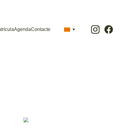
trícula
Agenda
Contacte
ació 
osa