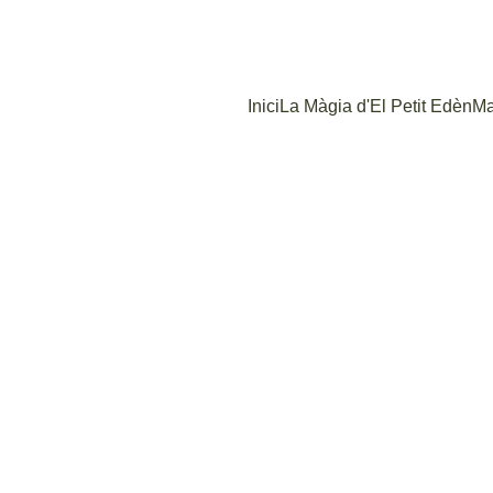
MATRÍCULA 2026-2027 - 
RESERVA LA TEVA PLAÇA!
Inici
La Màgia d'El Petit Edèn
Ma
rojecte d’Educ
va i Respectu
ON LA NATURA GUIA I EL RESPECTE ACOMPANYA
A partir dels 2,5 anys.