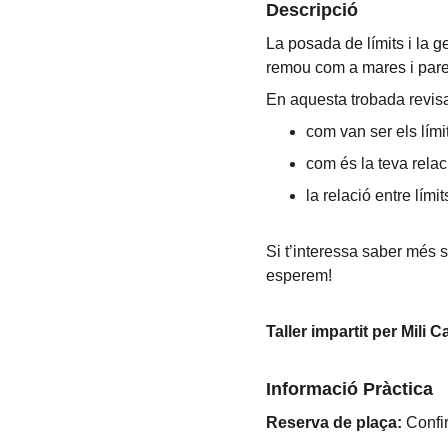
Descripció
La posada de límits i la 
remou com a mares i pares
En aquesta trobada revis
com van ser els lími
com és la teva relac
la relació entre lím
Si t’interessa saber més 
esperem!
Taller impartit per Mili 
Informació Pràctica
Reserva de plaça:
 Confi