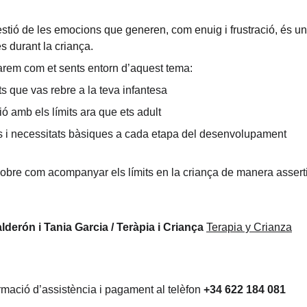
gestió de les emocions que generen, com enuig i frustració, és 
 durant la criança.
arem com et sents entorn d’aquest tema:
ts que vas rebre a la teva infantesa
ió amb els límits ara que ets adult
its i necessitats bàsiques a cada etapa del desenvolupament
sobre com acompanyar els límits en la criança de manera assertiv
Calderón i Tania Garcia / Teràpia i Criança
Terapia y Crianza
rmació d’assistència i pagament al telèfon 
+34 622 184 081