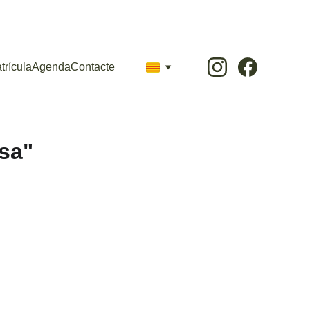
trícula
Agenda
Contacte
sa"