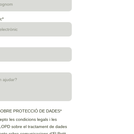
c*
SOBRE PROTECCIÓ DE DADES*
cepto les condicions legals i les
 LOPD sobre el tractament de dades
epto rebre comunicacions d’El Petit