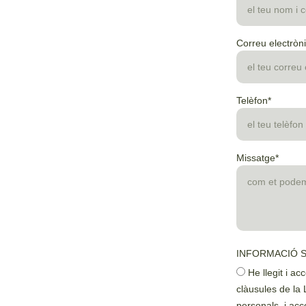
Correu electròni
Telèfon*
Missatge*
INFORMACIÓ 
He llegit i ac
clàusules de la
personals, i acc