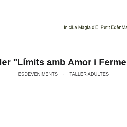
MATRÍCULA 2026-2027 - 
RESERVA LA TEVA PLAÇA!
Inici
La Màgia d'El Petit Edèn
Ma
ller "Límits amb Amor i Ferme
ESDEVENIMENTS
TALLER ADULTES